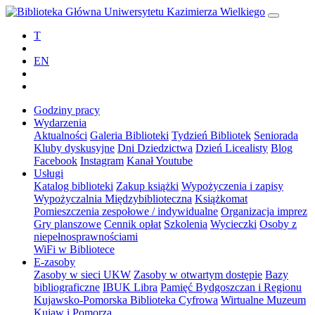
T
EN
Godziny pracy
Wydarzenia
Aktualności
Galeria Biblioteki
Tydzień Bibliotek
Seniorada
Kluby dyskusyjne
Dni Dziedzictwa
Dzień Licealisty
Blog
Facebook
Instagram
Kanał Youtube
Usługi
Katalog biblioteki
Zakup książki
Wypożyczenia i zapisy
Wypożyczalnia Międzybiblioteczna
Książkomat
Pomieszczenia zespołowe / indywidualne
Organizacja imprez
Gry planszowe
Cennik opłat
Szkolenia
Wycieczki
Osoby z
niepełnosprawnościami
WiFi w Bibliotece
E-zasoby
Zasoby w sieci UKW
Zasoby w otwartym dostępie
Bazy
bibliograficzne
IBUK Libra
Pamięć Bydgoszczan i Regionu
Kujawsko-Pomorska Biblioteka Cyfrowa
Wirtualne Muzeum
Kujaw i Pomorza