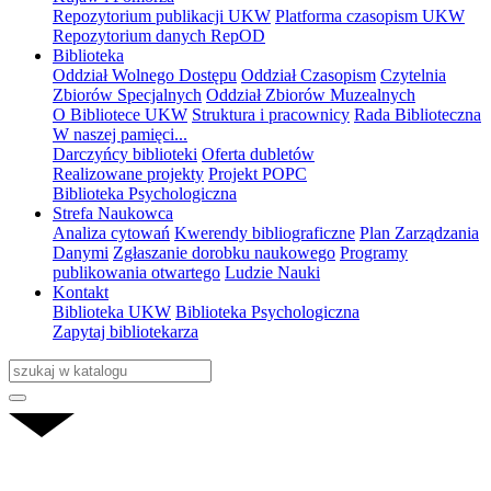
Repozytorium publikacji UKW
Platforma czasopism UKW
Repozytorium danych RepOD
Biblioteka
Oddział Wolnego Dostępu
Oddział Czasopism
Czytelnia
Zbiorów Specjalnych
Oddział Zbiorów Muzealnych
O Bibliotece UKW
Struktura i pracownicy
Rada Biblioteczna
W naszej pamięci...
Darczyńcy biblioteki
Oferta dubletów
Realizowane projekty
Projekt POPC
Biblioteka Psychologiczna
Strefa Naukowca
Analiza cytowań
Kwerendy bibliograficzne
Plan Zarządzania
Danymi
Zgłaszanie dorobku naukowego
Programy
publikowania otwartego
Ludzie Nauki
Kontakt
Biblioteka UKW
Biblioteka Psychologiczna
Zapytaj bibliotekarza