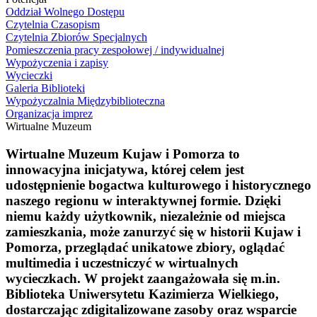
Oddział Wolnego Dostępu
Czytelnia Czasopism
Czytelnia Zbiorów Specjalnych
Pomieszczenia pracy zespołowej / indywidualnej
Wypożyczenia i zapisy
Wycieczki
Galeria Biblioteki
Wypożyczalnia Międzybiblioteczna
Organizacja imprez
Wirtualne Muzeum
Wirtualne Muzeum Kujaw i Pomorza
to
innowacyjna inicjatywa, której celem jest
udostępnienie bogactwa kulturowego i historycznego
naszego regionu w interaktywnej formie. Dzięki
niemu każdy użytkownik, niezależnie od miejsca
zamieszkania, może zanurzyć się w historii Kujaw i
Pomorza, przeglądać unikatowe zbiory, oglądać
multimedia i uczestniczyć w wirtualnych
wycieczkach. W projekt zaangażowała się m.in.
Biblioteka Uniwersytetu Kazimierza Wielkiego,
dostarczając zdigitalizowane zasoby oraz wsparcie