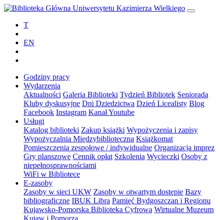
T
EN
Godziny pracy
Wydarzenia
Aktualności
Galeria Biblioteki
Tydzień Bibliotek
Seniorada
Kluby dyskusyjne
Dni Dziedzictwa
Dzień Licealisty
Blog
Facebook
Instagram
Kanał Youtube
Usługi
Katalog biblioteki
Zakup książki
Wypożyczenia i zapisy
Wypożyczalnia Międzybiblioteczna
Książkomat
Pomieszczenia zespołowe / indywidualne
Organizacja imprez
Gry planszowe
Cennik opłat
Szkolenia
Wycieczki
Osoby z
niepełnosprawnościami
WiFi w Bibliotece
E-zasoby
Zasoby w sieci UKW
Zasoby w otwartym dostępie
Bazy
bibliograficzne
IBUK Libra
Pamięć Bydgoszczan i Regionu
Kujawsko-Pomorska Biblioteka Cyfrowa
Wirtualne Muzeum
Kujaw i Pomorza