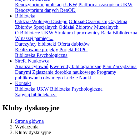
Repozytorium publikacji UKW
Platforma czasopism UKW
Repozytorium danych RepOD
Biblioteka
Oddział Wolnego Dostępu
Oddział Czasopism
Czytelnia
Zbiorów Specjalnych
Oddział Zbiorów Muzealnych
O Bibliotece UKW
Struktura i pracownicy
Rada Biblioteczna
W naszej pamięci...
Darczyńcy biblioteki
Oferta dubletów
Realizowane projekty
Projekt POPC
Biblioteka Psychologiczna
Strefa Naukowca
Analiza cytowań
Kwerendy bibliograficzne
Plan Zarządzania
Danymi
Zgłaszanie dorobku naukowego
Programy
publikowania otwartego
Ludzie Nauki
Kontakt
Biblioteka UKW
Biblioteka Psychologiczna
Zapytaj bibliotekarza
Kluby dyskusyjne
Strona główna
Wydarzenia
Kluby dyskusyjne