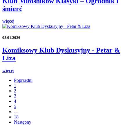
Klub Miłośników Klasyki – Ogrodnik i
śmierć
więcej
08.01.2026
Komiksowy Klub Dyskusyjny - Petar &
Liza
więcej
Poprzedni
1
2
3
4
5
…
18
Następny