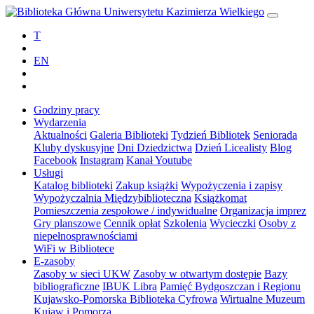
T
EN
Godziny pracy
Wydarzenia
Aktualności
Galeria Biblioteki
Tydzień Bibliotek
Seniorada
Kluby dyskusyjne
Dni Dziedzictwa
Dzień Licealisty
Blog
Facebook
Instagram
Kanał Youtube
Usługi
Katalog biblioteki
Zakup książki
Wypożyczenia i zapisy
Wypożyczalnia Międzybiblioteczna
Książkomat
Pomieszczenia zespołowe / indywidualne
Organizacja imprez
Gry planszowe
Cennik opłat
Szkolenia
Wycieczki
Osoby z
niepełnosprawnościami
WiFi w Bibliotece
E-zasoby
Zasoby w sieci UKW
Zasoby w otwartym dostępie
Bazy
bibliograficzne
IBUK Libra
Pamięć Bydgoszczan i Regionu
Kujawsko-Pomorska Biblioteka Cyfrowa
Wirtualne Muzeum
Kujaw i Pomorza