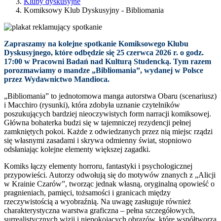
Kluby dyskusyjne
Komiksowy Klub Dyskusyjny - Bibliomania
Zapraszamy na kolejne spotkanie Komiksowego Klubu
Dyskusyjnego, które odbędzie się 25 czerwca 2026 r. o godz.
17:00 w Pracowni Badań nad Kulturą Studencką. Tym razem
porozmawiamy o mandze „Bibliomania”, wydanej w Polsce
przez Wydawnictwo Mandioca.
„Bibliomania” to jednotomowa manga autorstwa Obaru (scenariusz)
i Macchiro (rysunki), która zdobyła uznanie czytelników
poszukujących bardziej nieoczywistych form narracji komiksowej.
Główna bohaterka budzi się w tajemniczej rezydencji pełnej
zamkniętych pokoi. Każde z odwiedzanych przez nią miejsc rządzi
się własnymi zasadami i skrywa odmienny świat, stopniowo
odsłaniając kolejne elementy większej zagadki.
Komiks łączy elementy horroru, fantastyki i psychologicznej
przypowieści. Autorzy odwołują się do motywów znanych z „Alicji
w Krainie Czarów”, tworząc jednak własną, oryginalną opowieść o
pragnieniach, pamięci, tożsamości i granicach między
rzeczywistością a wyobraźnią. Na uwagę zasługuje również
charakterystyczna warstwa graficzna – pełna szczegółowych,
surrealistycznych wizji i niepokojących obrazów, które współtworzą