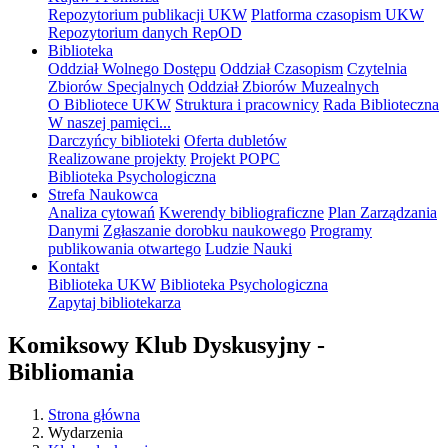
Repozytorium publikacji UKW
Platforma czasopism UKW
Repozytorium danych RepOD
Biblioteka
Oddział Wolnego Dostępu
Oddział Czasopism
Czytelnia
Zbiorów Specjalnych
Oddział Zbiorów Muzealnych
O Bibliotece UKW
Struktura i pracownicy
Rada Biblioteczna
W naszej pamięci...
Darczyńcy biblioteki
Oferta dubletów
Realizowane projekty
Projekt POPC
Biblioteka Psychologiczna
Strefa Naukowca
Analiza cytowań
Kwerendy bibliograficzne
Plan Zarządzania
Danymi
Zgłaszanie dorobku naukowego
Programy
publikowania otwartego
Ludzie Nauki
Kontakt
Biblioteka UKW
Biblioteka Psychologiczna
Zapytaj bibliotekarza
Komiksowy Klub Dyskusyjny -
Bibliomania
Strona główna
Wydarzenia